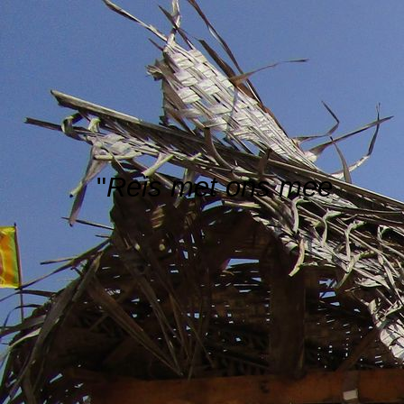
"
Reis met ons mee
"