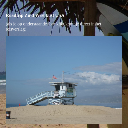
Roadtrip Zuid West kust USA
(als je op
onderstaande
foto klikt komt je direct in het
reisverslag)