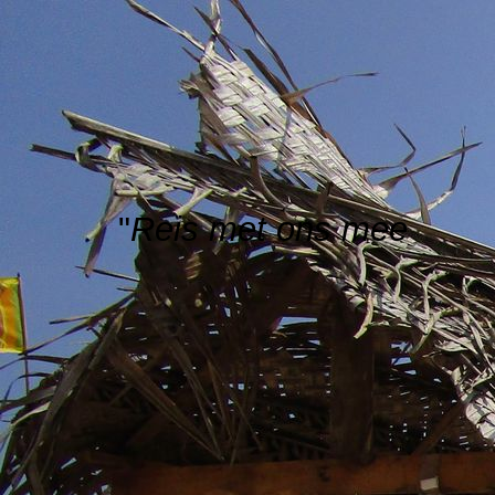
"
Reis met ons mee
"