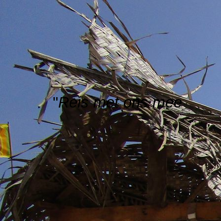
"
Reis met ons mee
"